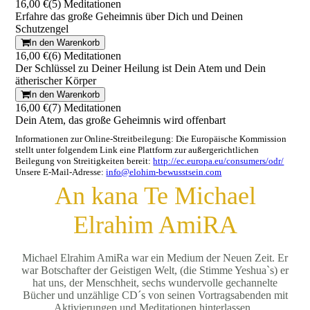
16,00 €
(5) Meditationen
Erfahre das große Geheimnis über Dich und Deinen
Schutzengel
In den Warenkorb
16,00 €
(6) Meditationen
Der Schlüssel zu Deiner Heilung ist Dein Atem und Dein
ätherischer Körper
In den Warenkorb
16,00 €
(7) Meditationen
Dein Atem, das große Geheimnis wird offenbart
Informationen zur Online-Streitbeilegung: Die Europäische Kommission
stellt unter folgendem Link eine Plattform zur außergerichtlichen
Beilegung von Streitigkeiten bereit:
http://ec.europa.eu/consumers/odr/
Unsere E-Mail-Adresse:
info@elohim-bewusstsein.com
An kana Te Michael
Elrahim AmiRA
Michael Elrahim AmiRa war ein Medium der Neuen Zeit. Er
war Botschafter der Geistigen Welt, (die Stimme Yeshua`s) er
hat uns, der Menschheit, sechs wundervolle gechannelte
Bücher und unzählige CD´s von seinen Vortragsabenden mit
Aktivierungen und Meditationen hinterlassen.